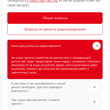
телефону
+7 (381) 267-81-50
если не нашли ответ на
свой вопрос.
Общие вопросы
Вопросы по ремонту водонагревателей
Какие документы вы предоставляете?
На этапе приема устройства на диагностику и последующий
ремонт вам будет предоставлен заказ-наряд с указанием страховых
обязательств на ваше устройство. Далее, после выполнения работ
по ремонту техники, вы получите акт выполненных работ и
гарантийный талон.
Я уже знаю в чем неисправность и какой
ремонт необходим. Для чего проводить
диагностику?
Мне нужен срочный ремонт. Сможете
сделать?