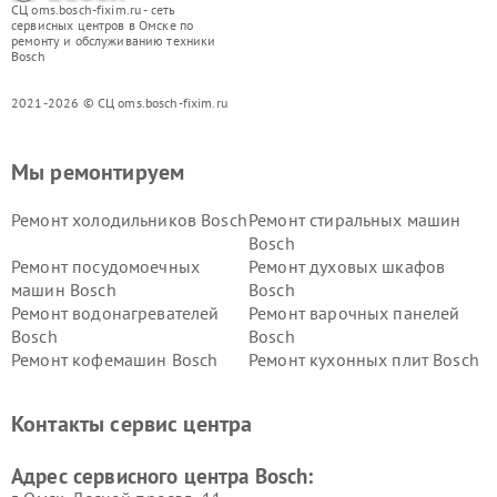
СЦ oms.bosch-fixim.ru - сеть
сервисных центров в Омске по
ремонту и обслуживанию техники
Bosch
2021-2026 © СЦ oms.bosch-fixim.ru
Мы ремонтируем
Ремонт холодильников Bosch
Ремонт стиральных машин
Bosch
Ремонт посудомоечных
Ремонт духовых шкафов
машин Bosch
Bosch
Ремонт водонагревателей
Ремонт варочных панелей
Bosch
Bosch
Ремонт кофемашин Bosch
Ремонт кухонных плит Bosch
Ремонт микроволновых
Ремонт парогенераторов
печей Bosch
Bosch
Контакты сервис центра
Ремонт сушильных автоматов
Ремонт морозильных камер
Bosch
Bosch
Адрес сервисного центра Bosch: