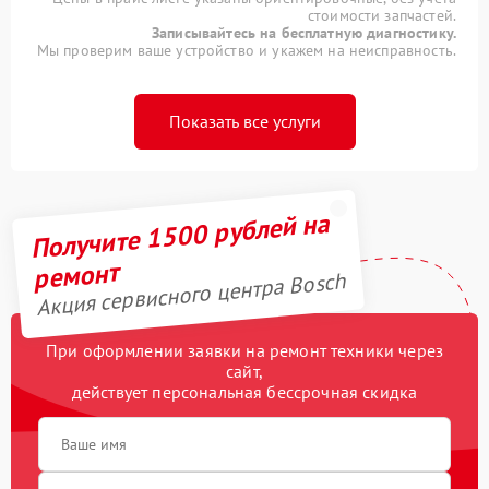
стоимости запчастей.
Записывайтесь на бесплатную диагностику.
Мы проверим ваше устройство и укажем на неисправность.
Показать все услуги
Получите 1500 рублей на
ремонт
Акция сервисного центра Bosch
При оформлении заявки на ремонт техники через
сайт,
действует персональная бессрочная скидка