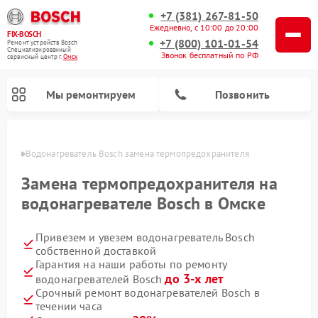
+7 (381) 267-81-50
Ежедневно, с 10:00 до 20:00
FIX-BOSCH
+7 (800) 101-01-54
Ремонт устройств Bosch
Специализированный
Звонок бесплатный по РФ
cервисный центр г.
Омск
Мы ремонтируем
Позвонить
Омске
Водонагреватель Bosch замена термопредохранителя
Замена термопредохранителя на
водонагревателе Bosch в Омске
Привезем и увезем водонагреватель Bosch
собственной доставкой
Гарантия на наши работы по ремонту
до 3-х лет
водонагревателей Bosch
Ремонт посудомоечных машин Bosch
Ремонт варочных панелей Bosch
Ремонт морозильных камер Bosch
Ремонт стиральных машин Bosch
Ремонт микроволновых печей Bosch
Ремонт сушильных автоматов Bosch
Ремонт сушильных машин Bosch
Срочный ремонт водонагревателей Bosch в
течении часа