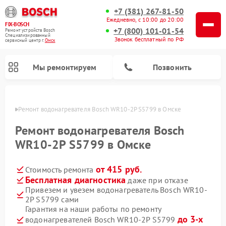
+7 (381) 267-81-50
Ежедневно, с 10:00 до 20:00
FIX-BOSCH
+7 (800) 101-01-54
Ремонт устройств Bosch
Специализированный
Звонок бесплатный по РФ
cервисный центр г.
Омск
Мы ремонтируем
Позвонить
Омске
Ремонт водонагревателя Bosch WR10-2P S5799 в Омске
Ремонт водонагревателя Bosch
WR10-2P S5799 в Омске
от 415 руб.
Стоимость ремонта
Бесплатная диагностика
даже при отказе
Привезем и увезем водонагреватель Bosch WR10-
2P S5799 сами
Ремонт посудомоечных машин Bosch
Ремонт варочных панелей Bosch
Ремонт морозильных камер Bosch
Ремонт стиральных машин Bosch
Ремонт микроволновых печей Bosch
Ремонт сушильных автоматов Bosch
Ремонт сушильных машин Bosch
Гарантия на наши работы по ремонту
до 3-х
водонагревателей Bosch WR10-2P S5799