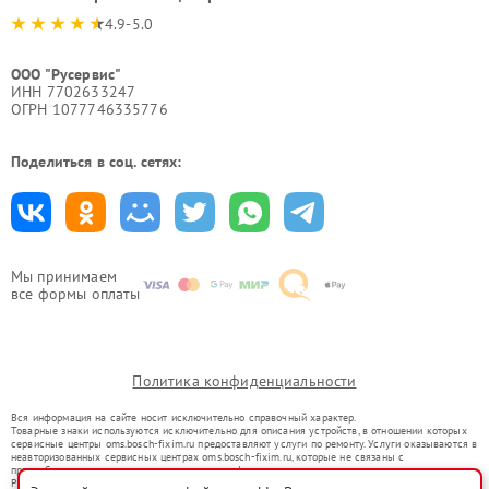
4.9-5.0
ООО "Русервис"
ИНН 7702633247
ОГРН 1077746335776
Поделиться в соц. сетях:
Мы принимаем
все формы оплаты
Политика конфиденциальности
Вся информация на сайте носит исключительно справочный характер.
Товарные знаки используются исключительно для описания устройств, в отношении которых
сервисные центры oms.bosch-fixim.ru предоставляют услуги по ремонту. Услуги оказываются в
неавторизованных сервисных центрах oms.bosch-fixim.ru, которые не связаны с
правообладателями товарных знаков или их официальными представителями.
Ремонт осуществляется для устройств, уже введенных в гражданский оборот в соответствии