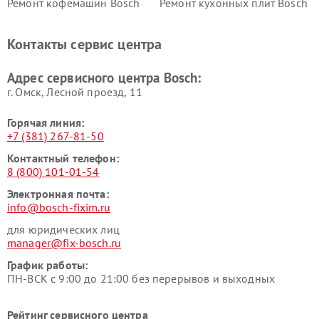
Ремонт кофемашин Bosch
Ремонт кухонных плит Bosch
Ремонт микроволновых
Ремонт парогенераторов
печей Bosch
Bosch
Контакты сервис центра
Ремонт сушильных автоматов
Ремонт морозильных камер
Bosch
Bosch
Адрес сервисного центра Bosch:
г. Омск, ​Лесной проезд, 11
Горячая линия:
+7 (381) 267-81-50
Контактный телефон:
8 (800) 101-01-54
Электронная почта:
info@bosch-fixim.ru
для юридических лиц
manager@fix-bosch.ru
График работы:
ПН-ВСК с 9:00 до 21:00 без перерывов и выходных
Рейтинг сервисного центра