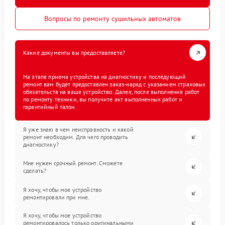
Вопросы по ремонту сушильных автоматов
Какие документы вы предоставляете?
На этапе приема устройства на диагностику и последующий
ремонт вам будет предоставлен заказ-наряд с указанием страховых
обязательств на ваше устройство. Далее, после выполнения работ
по ремонту техники, вы получите акт выполненных работ и
гарантийный талон.
Я уже знаю в чем неисправность и какой
ремонт необходим. Для чего проводить
диагностику?
Мне нужен срочный ремонт. Сможете
сделать?
Я хочу, чтобы мое устройство
ремонтировали при мне.
Я хочу, чтобы мое устройство
ремонтировалось только оригинальными