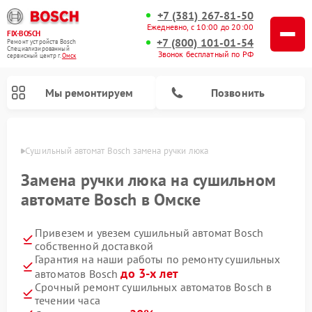
+7 (381) 267-81-50
Ежедневно, с 10:00 до 20:00
FIX-BOSCH
+7 (800) 101-01-54
Ремонт устройств Bosch
Специализированный
Звонок бесплатный по РФ
cервисный центр г.
Омск
Мы ремонтируем
Позвонить
Омске
Сушильный автомат Bosch замена ручки люка
Замена ручки люка на сушильном
автомате Bosch в Омске
Привезем и увезем сушильный автомат Bosch
собственной доставкой
Гарантия на наши работы по ремонту сушильных
до 3-х лет
автоматов Bosch
Ремонт посудомоечных машин Bosch
Ремонт водонагревателей Bosch
Ремонт микроволновых печей Bosch
Ремонт морозильных камер Bosch
Ремонт стиральных машин Bosch
Ремонт варочных панелей Bosch
Ремонт сушильных машин Bosch
Срочный ремонт сушильных автоматов Bosch в
течении часа