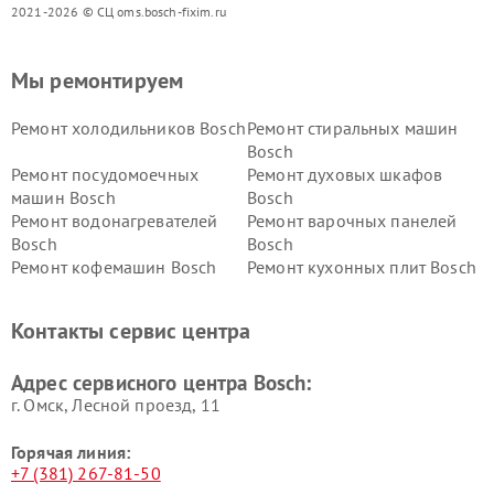
2021-2026 © СЦ oms.bosch-fixim.ru
Мы ремонтируем
Ремонт холодильников Bosch
Ремонт стиральных машин
Bosch
Ремонт посудомоечных
Ремонт духовых шкафов
машин Bosch
Bosch
Ремонт водонагревателей
Ремонт варочных панелей
Bosch
Bosch
Ремонт кофемашин Bosch
Ремонт кухонных плит Bosch
Ремонт микроволновых
Ремонт парогенераторов
печей Bosch
Bosch
Контакты сервис центра
Ремонт сушильных автоматов
Ремонт морозильных камер
Bosch
Bosch
Адрес сервисного центра Bosch:
г. Омск, ​Лесной проезд, 11
Горячая линия:
+7 (381) 267-81-50