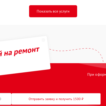
Показать все услуги
й на ремонт
При оформл
Отправить заявку и получить 1500 ₽