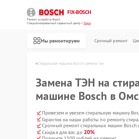
FIX-BOSCH
Ремонт устройств Bosch
Специализированный cервисный центр г.
Омск
Мы ремонтируем
Срочный ремонт
Це
ашин Bosch в Омске
Стиральная машина Bosch замена тэн
Замена ТЭН на стир
машине Bosch в Омс
Привезем и увезем стиральную машину Bos
Гарантия на наши работы по ремонту стир
Срочный ремонт стиральных машин Bosch в
20%
Скидка для вас до
Получите 1500 рублей на ремонт
Ремонт посудомоечных машин Bosch
Ремонт духовых шкафов Bosch
Ремонт водонагревателей Bosch
Ремонт варочных панелей Bosch
Ремонт микроволновых печей Bosch
Ремонт парогенераторов Bosch
Ремонт сушильных автоматов Bosch
Ремонт морозильных камер Bosch
Ремонт сушильных машин Bosch