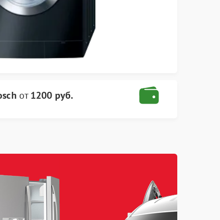
osch
от
1200 руб.