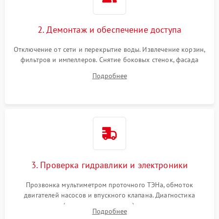
2. Демонтаж и обеспечение доступа
Отключение от сети и перекрытие воды. Извлечение корзин,
фильтров и импеллеров. Снятие боковых стенок, фасада
дверцы или нижнего поддона для прямого доступа к
Подробнее
циркуляционному насосу, ТЭНу и сливной помпе.
3. Проверка гидравлики и электроники
Прозвонка мультиметром проточного ТЭНа, обмоток
двигателей насосов и впускного клапана. Диагностика
прессостата (датчика уровня воды), датчика мутности,
Подробнее
концевика дверцы и электронного модуля управления.