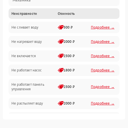
Механика
Неисправности
Стоимость
Управление
Не сливает воду
500 ₽
Подробнее →
Электропитание
Не нагревает воду
2000 ₽
Подробнее →
Датчики
Не включается
2500 ₽
Подробнее →
Нагрев
Не работает насос
1800 ₽
Подробнее →
Вода
Не работает панель
Гигиена
2500 ₽
Подробнее →
управления
Программное обеспечение
Не распыляет воду
2000 ₽
Подробнее →
Не запускается цикл
1800 ₽
Подробнее →
стирки