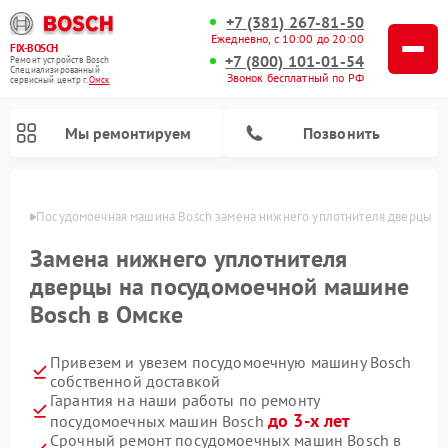
+7 (381) 267-81-50
Ежедневно, с 10:00 до 20:00
FIX-BOSCH
+7 (800) 101-01-54
Ремонт устройств Bosch
Специализированный
Звонок бесплатный по РФ
cервисный центр г.
Омск
Мы ремонтируем
Позвонить
Омске
Посудомоечная машина Bosch замена нижнего уплотнителя дверцы
Замена нижнего уплотнителя
дверцы на посудомоечной машине
Bosch в Омске
Привезем и увезем посудомоечную машину Bosch
собственной доставкой
Гарантия на наши работы по ремонту
Ремонт варочных панелей Bosch
Ремонт морозильных камер Bosch
Ремонт стиральных машин Bosch
Ремонт водонагревателей Bosch
Ремонт микроволновых печей Bosch
Ремонт сушильных автоматов Bosch
Ремонт сушильных машин Bosch
до 3-х лет
посудомоечных машин Bosch
Срочный ремонт посудомоечных машин Bosch в