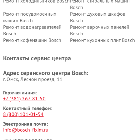
Ремонт холодильников Bosch
Ремонт стиральных машин
Bosch
Ремонт посудомоечных
Ремонт духовых шкафов
машин Bosch
Bosch
Ремонт водонагревателей
Ремонт варочных панелей
Bosch
Bosch
Ремонт кофемашин Bosch
Ремонт кухонных плит Bosch
Ремонт микроволновых
Ремонт парогенераторов
печей Bosch
Bosch
Контакты сервис центра
Ремонт сушильных автоматов
Ремонт морозильных камер
Bosch
Bosch
Адрес сервисного центра Bosch:
г. Омск, ​Лесной проезд, 11
Горячая линия:
+7 (381) 267-81-50
Контактный телефон:
8 (800) 101-01-54
Электронная почта:
info@bosch-fixim.ru
для юридических лиц