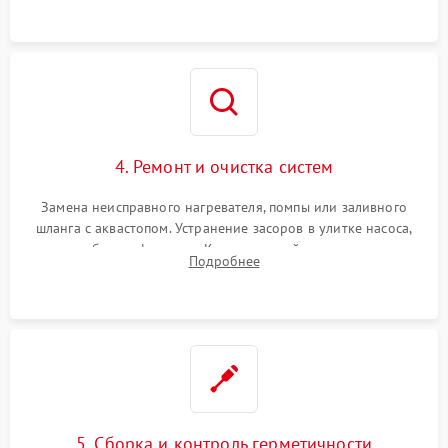
4. Ремонт и очистка систем
Замена неисправного нагревателя, помпы или заливного
шланга с аквастопом. Устранение засоров в улитке насоса,
патрубках и фильтрах. Компонентный ремонт платы
Подробнее
управления, восстановление поврежденной проводки.
5. Сборка и контроль герметичности