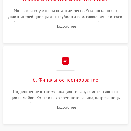
Монтаж всех узлов на штатные места. Установка новых
уплотнителей дверцы и патрубков для исключения протечек.
Надежная фиксация хомутов гидравлической системы,
Подробнее
сборка корпуса и установка датчика поплавка.
6. Финальное тестирование
Подключение к коммуникациям и запуск интенсивного
цикла мойки. Контроль корректного залива, нагрева воды
до нужной температуры, отсутствия посторонних шумов,
Подробнее
штатного слива и абсолютной сухости в поддоне.