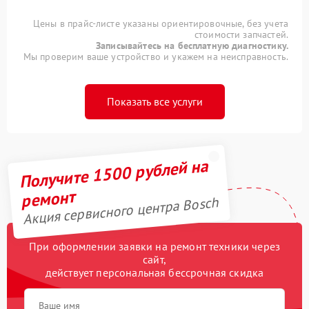
Цены в прайс-листе указаны ориентировочные, без учета
стоимости запчастей.
Записывайтесь на бесплатную диагностику.
Мы проверим ваше устройство и укажем на неисправность.
Показать все услуги
Получите 1500 рублей на
ремонт
Акция сервисного центра Bosch
При оформлении заявки на ремонт техники через
сайт,
действует персональная бессрочная скидка