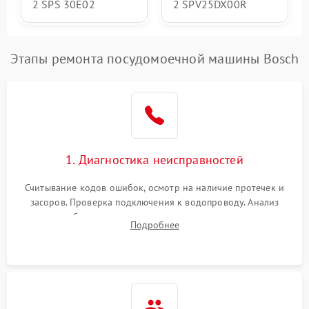
2 SPS 30E02
2 SPV25DX00R
Этапы ремонта посудомоечной машины Bosch
1. Диагностика неисправностей
Считывание кодов ошибок, осмотр на наличие протечек и
засоров. Проверка подключения к водопроводу. Анализ
жалоб на отсутствие слива, нагрева, вращения
Подробнее
разбрызгивателей или срабатывание системы защиты
аквастоп.