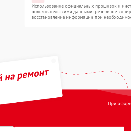
Использование официальных прошивок и инстр
пользовательскими данными: резервное копир
восстановление информации при необходимо
й на ремонт
При оформл