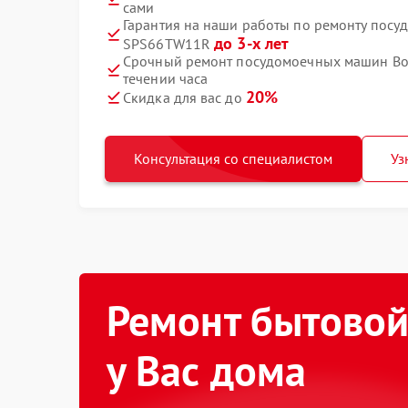
сами
Гарантия на наши работы по ремонту посу
до 3-х лет
SPS66TW11R
Срочный ремонт посудомоечных машин Bos
течении часа
20%
Скидка для вас до
Консультация со специалистом
Уз
Ремонт бытовой
у Вас дома