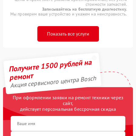
стоимости запчастей.
Записывайтесь на бесплатную диагностику.
Мы проверим ваше устройство и укажем на неисправность.
Показать все услуги
Получите 1500 рублей на
ремонт
Акция сервисного центра Bosch
При оформлении заявки на ремонт техники через
сайт,
действует персональная бессрочная скидка