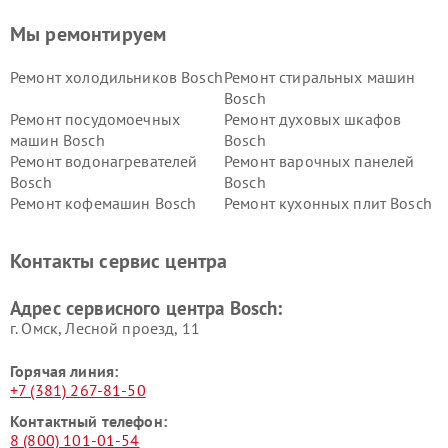
Мы ремонтируем
Ремонт холодильников Bosch
Ремонт стиральных машин
Bosch
Ремонт посудомоечных
Ремонт духовых шкафов
машин Bosch
Bosch
Ремонт водонагревателей
Ремонт варочных панелей
Bosch
Bosch
Ремонт кофемашин Bosch
Ремонт кухонных плит Bosch
Ремонт микроволновых
Ремонт парогенераторов
печей Bosch
Bosch
Контакты сервис центра
Ремонт сушильных автоматов
Ремонт морозильных камер
Bosch
Bosch
Адрес сервисного центра Bosch:
г. Омск, ​Лесной проезд, 11
Горячая линия:
+7 (381) 267-81-50
Контактный телефон:
8 (800) 101-01-54