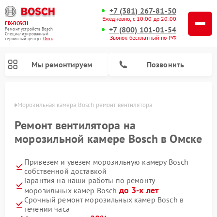
+7 (381) 267-81-50
Ежедневно, с 10:00 до 20:00
FIX-BOSCH
+7 (800) 101-01-54
Ремонт устройств Bosch
Специализированный
Звонок бесплатный по РФ
cервисный центр г.
Омск
Мы ремонтируем
Позвонить
Омске
Морозильная камера Bosch ремонт вентилятора
Ремонт вентилятора на
морозильной камере Bosch в Омске
Привезем и увезем морозильную камеру Bosch
собственной доставкой
Гарантия на наши работы по ремонту
до 3-х лет
морозильных камер Bosch
Ремонт посудомоечных машин Bosch
Ремонт водонагревателей Bosch
Ремонт микроволновых печей Bosch
Ремонт сушильных автоматов Bosch
Ремонт стиральных машин Bosch
Ремонт варочных панелей Bosch
Ремонт сушильных машин Bosch
Срочный ремонт морозильных камер Bosch в
течении часа