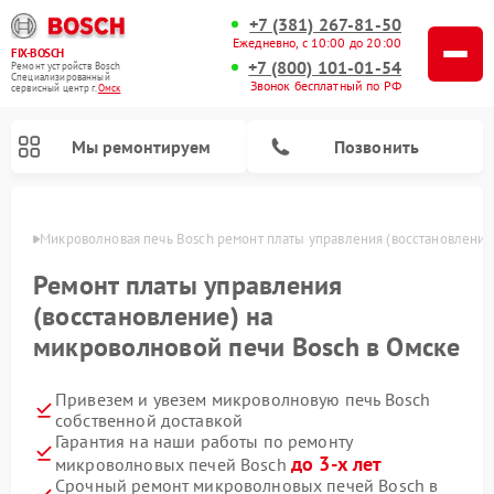
+7 (381) 267-81-50
Ежедневно, с 10:00 до 20:00
FIX-BOSCH
+7 (800) 101-01-54
Ремонт устройств Bosch
Специализированный
Звонок бесплатный по РФ
cервисный центр г.
Омск
Мы ремонтируем
Позвонить
Омске
Микроволновая печь Bosch ремонт платы управления (восстановление
Ремонт платы управления
(восстановление) на
микроволновой печи Bosch в Омске
Привезем и увезем микроволновую печь Bosch
собственной доставкой
Гарантия на наши работы по ремонту
Ремонт посудомоечных машин Bosch
Ремонт водонагревателей Bosch
Ремонт морозильных камер Bosch
Ремонт стиральных машин Bosch
Ремонт варочных панелей Bosch
Ремонт сушильных автоматов Bosch
Ремонт сушильных машин Bosch
до 3-х лет
микроволновых печей Bosch
Срочный ремонт микроволновых печей Bosch в