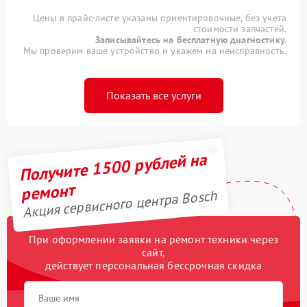
Цены в прайс-листе указаны ориентировочные, без учета
стоимости запчастей.
Записывайтесь на бесплатную диагностику.
Мы проверим ваше устройство и укажем на неисправность.
Показать все услуги
Получите 1500 рублей на
ремонт
Акция сервисного центра Bosch
При оформлении заявки на ремонт техники через
сайт,
действует персональная бессрочная скидка