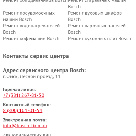
Bosch
Ремонт посудомоечных
Ремонт духовых шкафов
машин Bosch
Bosch
Ремонт водонагревателей
Ремонт варочных панелей
Bosch
Bosch
Ремонт кофемашин Bosch
Ремонт кухонных плит Bosch
Ремонт микроволновых
Ремонт парогенераторов
печей Bosch
Bosch
Контакты сервис центра
Ремонт сушильных автоматов
Ремонт морозильных камер
Bosch
Bosch
Адрес сервисного центра Bosch:
г. Омск, ​Лесной проезд, 11
Горячая линия:
+7 (381) 267-81-50
Контактный телефон:
8 (800) 101-01-54
Электронная почта:
info@bosch-fixim.ru
для юридических лиц