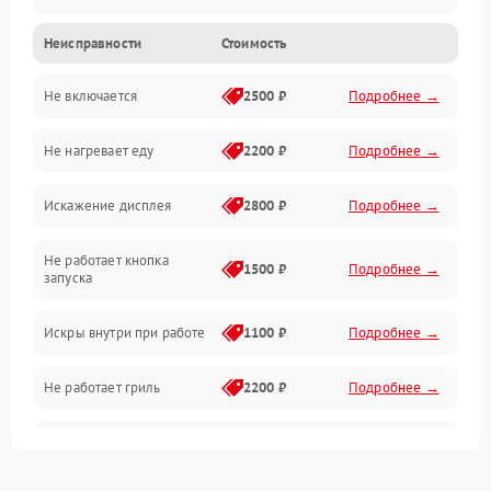
Неисправности
Стоимость
Дверца и корпус
Не включается
2500 ₽
Подробнее →
Механика и внутренние элементы
Не нагревает еду
2200 ₽
Подробнее →
Механические повреждения
Искажение дисплея
2800 ₽
Подробнее →
Питание и запуск
Не работает кнопка
Нагрев и приготовление
1500 ₽
Подробнее →
запуска
Программное обеспечение
Искры внутри при работе
1100 ₽
Подробнее →
Не работает гриль
2200 ₽
Подробнее →
Перегрев или отключение
2400 ₽
Подробнее →
во время работы