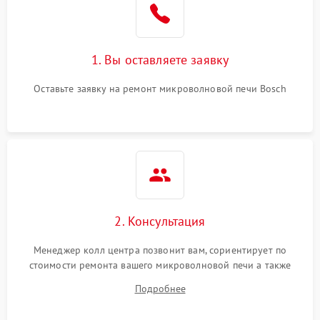
Поломка системы
2200 ₽
Подробнее →
охлаждения
1. Вы оставляете заявку
Не работают сенсорные
2400 ₽
Подробнее →
кнопки
Оставьте заявку на ремонт микроволновой печи Bosch
Не горит подсветка
2000 ₽
Подробнее →
Сломался трансформатор
1000 ₽
Подробнее →
2. Консультация
Менеджер колл центра позвонит вам, сориентирует по
стоимости ремонта вашего микроволновой печи а также
ответит на все ваши вопросы.
Подробнее