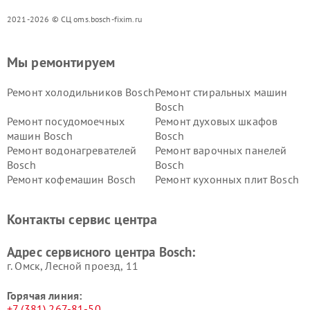
2021-2026 © СЦ oms.bosch-fixim.ru
Мы ремонтируем
Ремонт холодильников Bosch
Ремонт стиральных машин
Bosch
Ремонт посудомоечных
Ремонт духовых шкафов
машин Bosch
Bosch
Ремонт водонагревателей
Ремонт варочных панелей
Bosch
Bosch
Ремонт кофемашин Bosch
Ремонт кухонных плит Bosch
Ремонт микроволновых
Ремонт парогенераторов
печей Bosch
Bosch
Контакты сервис центра
Ремонт сушильных автоматов
Ремонт морозильных камер
Bosch
Bosch
Адрес сервисного центра Bosch:
г. Омск, ​Лесной проезд, 11
Горячая линия:
+7 (381) 267-81-50