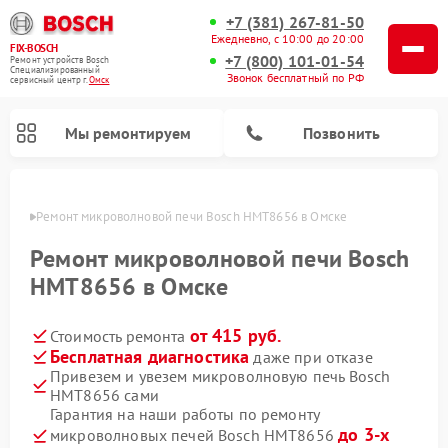
+7 (381) 267-81-50
Ежедневно, с 10:00 до 20:00
FIX-BOSCH
+7 (800) 101-01-54
Ремонт устройств Bosch
Специализированный
Звонок бесплатный по РФ
cервисный центр г.
Омск
Мы ремонтируем
Позвонить
Омске
Ремонт микроволновой печи Bosch HMT8656 в Омске
Ремонт микроволновой печи Bosch
HMT8656 в Омске
от 415 руб.
Стоимость ремонта
Бесплатная диагностика
даже при отказе
Привезем и увезем микроволновую печь Bosch
HMT8656 сами
Ремонт посудомоечных машин Bosch
Ремонт водонагревателей Bosch
Ремонт морозильных камер Bosch
Ремонт стиральных машин Bosch
Ремонт варочных панелей Bosch
Ремонт сушильных автоматов Bosch
Ремонт сушильных машин Bosch
Гарантия на наши работы по ремонту
до 3-х
микроволновых печей Bosch HMT8656