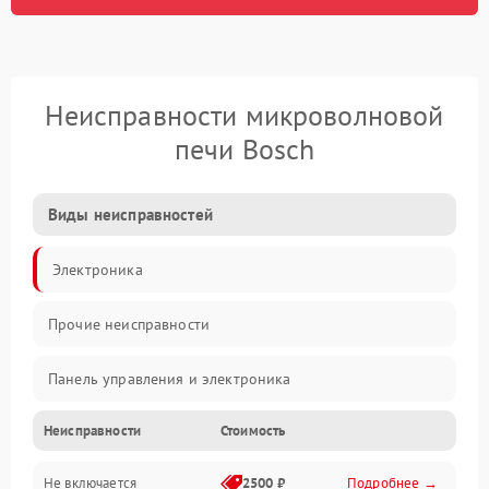
Неисправности микроволновой
печи Bosch
Виды неисправностей
Электроника
Прочие неисправности
Панель управления и электроника
Неисправности
Стоимость
Дверца и корпус
Не включается
2500 ₽
Подробнее →
Механика и внутренние элементы