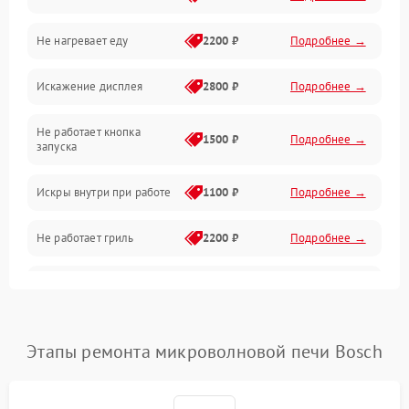
Не нагревает еду
2200 ₽
Подробнее →
Механические повреждения
Искажение дисплея
2800 ₽
Подробнее →
Питание и запуск
Не работает кнопка
Нагрев и приготовление
1500 ₽
Подробнее →
запуска
Программное обеспечение
Искры внутри при работе
1100 ₽
Подробнее →
Не работает гриль
2200 ₽
Подробнее →
Перегрев или отключение
2400 ₽
Подробнее →
во время работы
Появление запаха гари
2400 ₽
Подробнее →
Этапы ремонта микроволновой печи Bosch
Проблемы с вентилятором
2000 ₽
Подробнее →