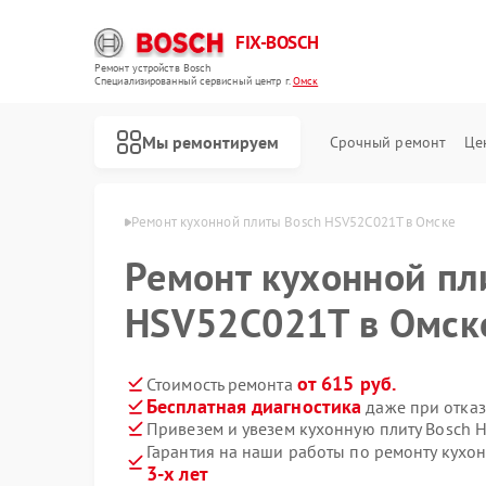
FIX-BOSCH
Ремонт устройств Bosch
Специализированный cервисный центр г.
Омск
Мы ремонтируем
Срочный ремонт
Це
 плит Bosch в Омске
Ремонт кухонной плиты Bosch HSV52C021T в Омске
Ремонт кухонной пл
HSV52C021T в Омск
от 615 руб.
Стоимость ремонта
Бесплатная диагностика
даже при отказ
Привезем и увезем кухонную плиту Bosch
Гарантия на наши работы по ремонту кух
3-х лет
Ремонт стиральных машин Bosch
Ремонт посудомоечных машин Bosch
Ремонт духовых шкафов Bosch
Ремонт водонагревателей Bosch
Ремонт варочных панелей Bosch
Ремонт микроволновых печей Bosch
Ремонт парогенераторов Bosch
Ремонт сушильных автоматов Bosch
Ремонт морозильных камер Bosch
Ремонт сушильных машин Bosch