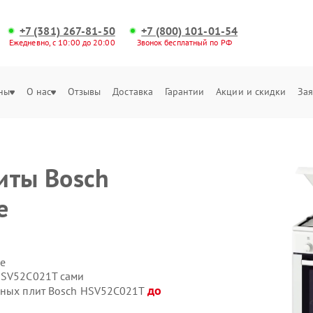
+7 (381) 267-81-50
+7 (800) 101-01-54
Ежедневно, с 10:00 до 20:00
Звонок бесплатный по РФ
ны
О нас
Отзывы
Доставка
Гарантии
Акции и скидки
Зая
иты Bosch
е
е
 HSV52C021T сами
до
онных плит Bosch HSV52C021T