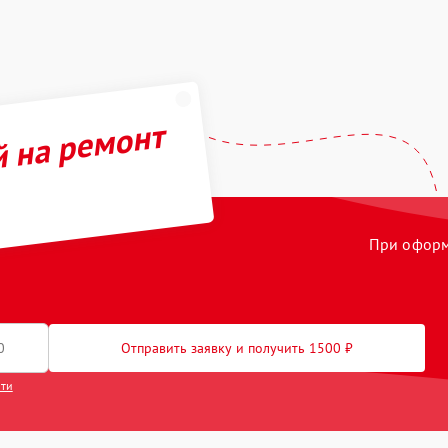
й на ремонт
При оформл
Отправить заявку и получить 1500 ₽
сти