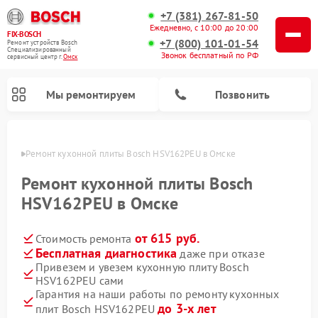
+7 (381) 267-81-50
Ежедневно, с 10:00 до 20:00
FIX-BOSCH
+7 (800) 101-01-54
Ремонт устройств Bosch
Специализированный
Звонок бесплатный по РФ
cервисный центр г.
Омск
Мы ремонтируем
Позвонить
Омске
Ремонт кухонной плиты Bosch HSV162PEU в Омске
Ремонт кухонной плиты Bosch
HSV162PEU в Омске
от 615 руб.
Стоимость ремонта
Бесплатная диагностика
даже при отказе
Привезем и увезем кухонную плиту Bosch
HSV162PEU сами
Ремонт посудомоечных машин Bosch
Ремонт водонагревателей Bosch
Ремонт морозильных камер Bosch
Ремонт стиральных машин Bosch
Ремонт варочных панелей Bosch
Ремонт микроволновых печей Bosch
Ремонт сушильных автоматов Bosch
Ремонт сушильных машин Bosch
Гарантия на наши работы по ремонту кухонных
до 3-х лет
плит Bosch HSV162PEU