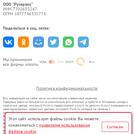
ООО "Русервис"
ИНН 7702633247
ОГРН 1077746335776
Поделиться в соц. сетях:
Мы принимаем
все формы оплаты
Политика конфиденциальности
Вся информация на сайте носит исключительно справочный характер.
Товарные знаки используются исключительно для описания устройств, в отношении которых
сервисные центры oms.bosch-fixim.ru предоставляют услуги по ремонту. Услуги оказываются в
неавторизованных сервисных центрах oms.bosch-fixim.ru, которые не связаны с
правообладателями товарных знаков или их официальными представителями.
Ремонт осуществляется для устройств, уже введенных в гражданский оборот в соответствии
Этот сайт использует файлы cookie. Вы можете
со статьей 1487 ГК РФ.
Использование товарных знаков не преследует цели индивидуализации услуг или введения
ознакомиться с
правилами использования
Согласен
потребителей в заблуждение, а служит для информирования о предоставляемых услугах по
ремонту техники указанных брендов.
файлов cookie