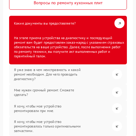
Вопросы по ремонту кухонных плит
Какие документы вы предоставляете?
На этапе приема устройства на диагностику и последующий
ремонт вам будет предоставлен заказ-наряд с указанием страховых
обязательств на ваше устройство. Далее, после выполнения работ
по ремонту техники, вы получите акт выполненных работ и
гарантийный талон.
Я уже знаю в чем неисправность и какой
ремонт необходим. Для чего проводить
диагностику?
Мне нужен срочный ремонт. Сможете
сделать?
Я хочу, чтобы мое устройство
ремонтировали при мне.
Я хочу, чтобы мое устройство
ремонтировалось только оригинальными
запчастями.