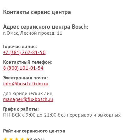
Ремонт микроволновых
Ремонт парогенераторов
печей Bosch
Bosch
Контакты сервис центра
Ремонт сушильных автоматов
Ремонт морозильных камер
Bosch
Bosch
Адрес сервисного центра Bosch:
г. Омск, ​Лесной проезд, 11
Горячая линия:
+7 (381) 267-81-50
Контактный телефон:
8 (800) 101-01-54
Электронная почта:
info@bosch-fixim.ru
для юридических лиц
manager@fix-bosch.ru
График работы:
ПН-ВСК с 9:00 до 21:00 без перерывов и выходных
Рейтинг сервисного центра
4.9-5.0