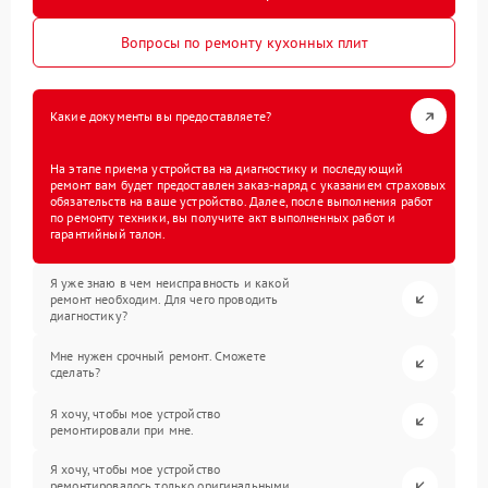
Вопросы по ремонту кухонных плит
Какие документы вы предоставляете?
На этапе приема устройства на диагностику и последующий
ремонт вам будет предоставлен заказ-наряд с указанием страховых
обязательств на ваше устройство. Далее, после выполнения работ
по ремонту техники, вы получите акт выполненных работ и
гарантийный талон.
Я уже знаю в чем неисправность и какой
ремонт необходим. Для чего проводить
диагностику?
Мне нужен срочный ремонт. Сможете
сделать?
Я хочу, чтобы мое устройство
ремонтировали при мне.
Я хочу, чтобы мое устройство
ремонтировалось только оригинальными