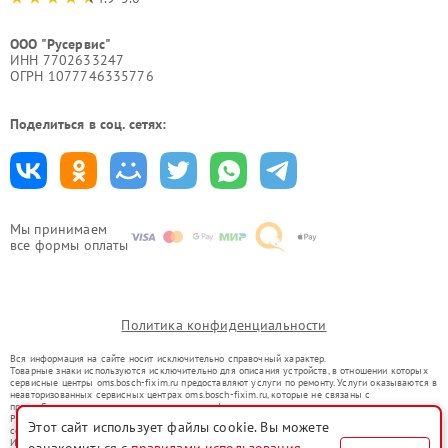
ООО "Русервис"
ИНН 7702633247
ОГРН 1077746335776
Поделиться в соц. сетях:
Мы принимаем
все формы оплаты
Политика конфиденциальности
Вся информация на сайте носит исключительно справочный характер.
Товарные знаки используются исключительно для описания устройств, в отношении которых
сервисные центры oms.bosch-fixim.ru предоставляют услуги по ремонту. Услуги оказываются в
неавторизованных сервисных центрах oms.bosch-fixim.ru, которые не связаны с
правообладателями товарных знаков или их официальными представителями.
Ремонт осуществляется для устройств, уже введенных в гражданский оборот в соответствии
Этот сайт использует файлы cookie. Вы можете
со статьей 1487 ГК РФ.
Использование товарных знаков не преследует цели индивидуализации услуг или введения