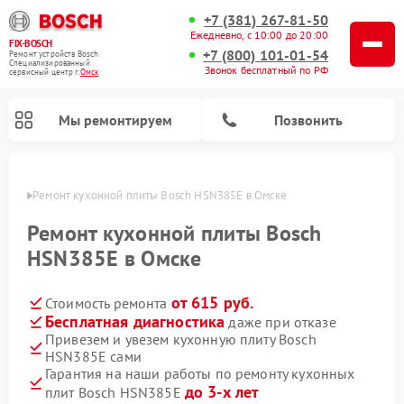
+7 (381) 267-81-50
Ежедневно, с 10:00 до 20:00
FIX-BOSCH
+7 (800) 101-01-54
Ремонт устройств Bosch
Специализированный
Звонок бесплатный по РФ
cервисный центр г.
Омск
Мы ремонтируем
Позвонить
Омске
Ремонт кухонной плиты Bosch HSN385E в Омске
Ремонт кухонной плиты Bosch
HSN385E в Омске
от 615 руб.
Стоимость ремонта
Бесплатная диагностика
даже при отказе
Привезем и увезем кухонную плиту Bosch
HSN385E сами
Ремонт посудомоечных машин Bosch
Ремонт водонагревателей Bosch
Ремонт морозильных камер Bosch
Ремонт стиральных машин Bosch
Ремонт варочных панелей Bosch
Ремонт микроволновых печей Bosch
Ремонт сушильных автоматов Bosch
Ремонт сушильных машин Bosch
Гарантия на наши работы по ремонту кухонных
до 3-х лет
плит Bosch HSN385E