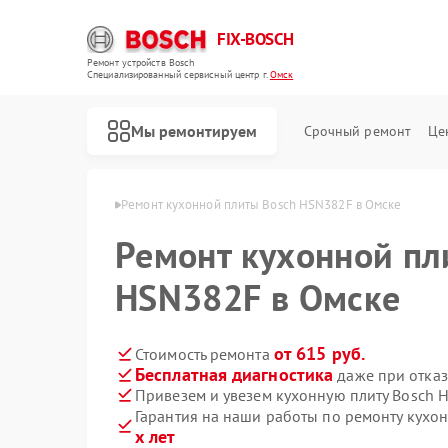
FIX-BOSCH
Ремонт устройств Bosch
Специализированный cервисный центр г.
Омск
Мы ремонтируем
Срочный ремонт
Це
 плит Bosch в Омске
Ремонт кухонной плиты Bosch HSN382F в Омске
Ремонт кухонной пл
HSN382F в Омске
от 615 руб.
Стоимость ремонта
Бесплатная диагностика
даже при отказ
Привезем и увезем кухонную плиту Bosch 
Гарантия на наши работы по ремонту кух
х лет
Ремонт стиральных машин Bosch
Ремонт посудомоечных машин Bosch
Ремонт духовых шкафов Bosch
Ремонт водонагревателей Bosch
Ремонт варочных панелей Bosch
Ремонт микроволновых печей Bosch
Ремонт парогенераторов Bosch
Ремонт сушильных автоматов Bosch
Ремонт морозильных камер Bosch
Ремонт сушильных машин Bosch