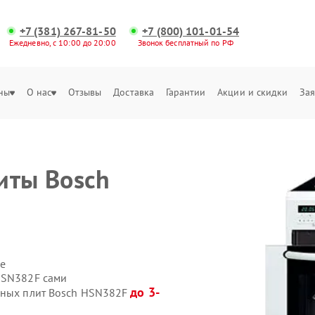
+7 (381) 267-81-50
+7 (800) 101-01-54
Ежедневно, с 10:00 до 20:00
Звонок бесплатный по РФ
ны
О нас
Отзывы
Доставка
Гарантии
Акции и скидки
Зая
иты Bosch
е
HSN382F сами
до 3-
онных плит Bosch HSN382F