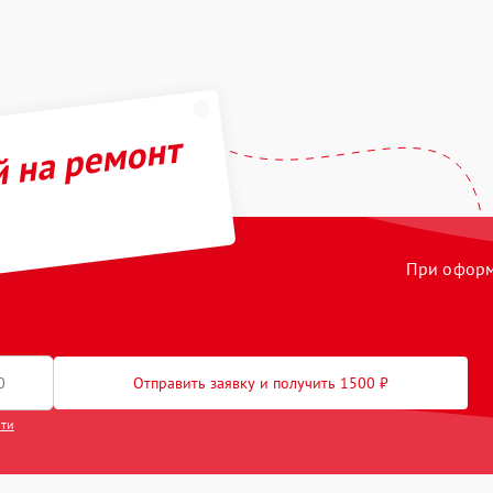
й на ремонт
При оформл
Отправить заявку и получить 1500 ₽
сти