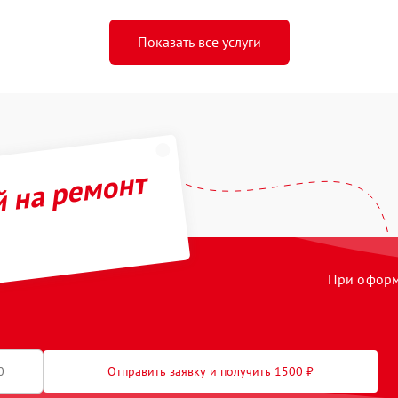
Показать все услуги
й на ремонт
При оформл
Отправить заявку и получить 1500 ₽