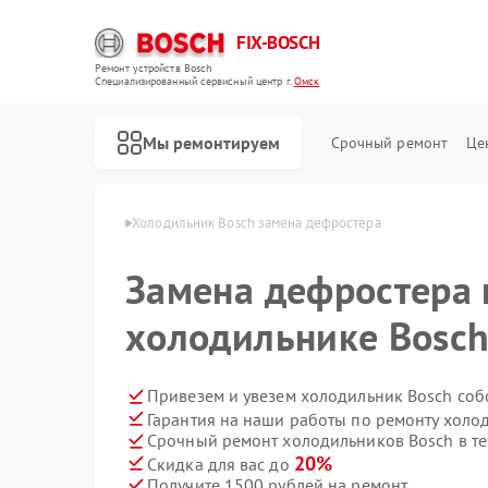
FIX-BOSCH
Ремонт устройств Bosch
Специализированный cервисный центр г.
Омск
Мы ремонтируем
Срочный ремонт
Це
иков Bosch в Омске
Холодильник Bosch замена дефростера
Замена дефростера 
холодильнике Bosch
Привезем и увезем холодильник Bosch соб
Гарантия на наши работы по ремонту холо
Срочный ремонт холодильников Bosch в те
20%
Скидка для вас до
Получите 1500 рублей на ремонт
Ремонт стиральных машин Bosch
Ремонт посудомоечных машин Bosch
Ремонт духовых шкафов Bosch
Ремонт водонагревателей Bosch
Ремонт варочных панелей Bosch
Ремонт микроволновых печей Bosch
Ремонт парогенераторов Bosch
Ремонт сушильных автоматов Bosch
Ремонт морозильных камер Bosch
Ремонт сушильных машин Bosch