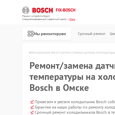
FIX-BOSCH
Ремонт устройств Bosch
Специализированный cервисный центр г.
Омск
Мы ремонтируем
Срочный ремонт
Це
иков Bosch в Омске
Холодильник Bosch ремонт/замена датчика температур
Ремонт/замена датч
температуры на хол
Bosch в Омске
Привезем и увезем холодильник Bosch соб
Гарантия на наши работы по ремонту холо
Срочный ремонт холодильников Bosch в те
Ремонт стиральных машин Bosch
Ремонт посудомоечных машин Bosch
Ремонт духовых шкафов Bosch
Ремонт водонагревателей Bosch
Ремонт варочных панелей Bosch
Ремонт микроволновых печей Bosch
Ремонт парогенераторов Bosch
Ремонт сушильных автоматов Bosch
Ремонт морозильных камер Bosch
Ремонт сушильных машин Bosch