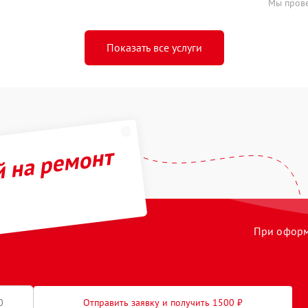
Мы прове
Показать все услуги
й на ремонт
При оформл
Отправить заявку и получить 1500 ₽