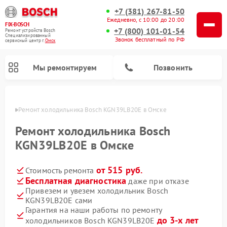
+7 (381) 267-81-50
Ежедневно, с 10:00 до 20:00
FIX-BOSCH
+7 (800) 101-01-54
Ремонт устройств Bosch
Специализированный
Звонок бесплатный по РФ
cервисный центр г.
Омск
Мы ремонтируем
Позвонить
Омске
Ремонт холодильника Bosch KGN39LB20E в Омске
Ремонт холодильника Bosch
KGN39LB20E в Омске
от 515 руб.
Стоимость ремонта
Бесплатная диагностика
даже при отказе
Привезем и увезем холодильник Bosch
KGN39LB20E сами
Ремонт стиральных машин Bosch
Ремонт варочных панелей Bosch
Ремонт морозильных камер Bosch
Ремонт посудомоечных машин Bosch
Ремонт водонагревателей Bosch
Ремонт микроволновых печей Bosch
Ремонт сушильных автоматов Bosch
Ремонт сушильных машин Bosch
Гарантия на наши работы по ремонту
до 3-х лет
холодильников Bosch KGN39LB20E