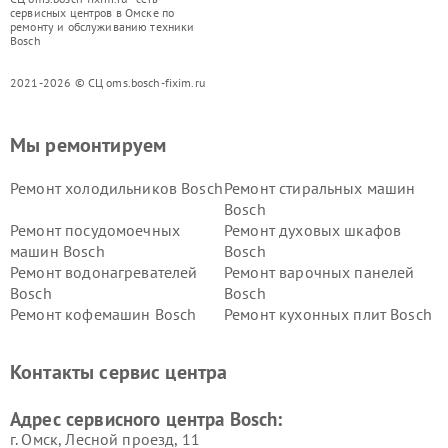
сервисных центров в Омске по
ремонту и обслуживанию техники
Bosch
2021-2026 © СЦ oms.bosch-fixim.ru
Мы ремонтируем
Ремонт холодильников Bosch
Ремонт стиральных машин
Bosch
Ремонт посудомоечных
Ремонт духовых шкафов
машин Bosch
Bosch
Ремонт водонагревателей
Ремонт варочных панелей
Bosch
Bosch
Ремонт кофемашин Bosch
Ремонт кухонных плит Bosch
Ремонт микроволновых
Ремонт парогенераторов
печей Bosch
Bosch
Контакты сервис центра
Ремонт сушильных автоматов
Ремонт морозильных камер
Bosch
Bosch
Адрес сервисного центра Bosch:
г. Омск, ​Лесной проезд, 11