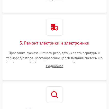
продувка капиллярной трубки для устранения засоров.
3. Ремонт электрики и электроники
Прозвонка пускозащитного реле, датчиков температуры и
терморегулятора. Восстановление цепей питания системы No
Frost, включая ТЭН оттайки и вентилятор. Ремонт или замена
Подробнее
платы управления при сбоях алгоритмов.