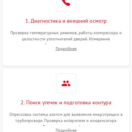
Сбой в работе инвертора
2100 ₽
Подробнее →
1. Диагностика и внешний осмотр
Запах горелого при
2000 ₽
Подробнее →
Проверка температурных режимов, работы компрессора и
работе
целостности уплотнителей дверей. Измерение
сопротивления обмоток мотора, проверка термостата и
Не включается
Подробнее
1000 ₽
Подробнее →
считывание кодов ошибок с электронного дисплея.
холодильник
Проблемы с системой
автоматической
1800 ₽
Подробнее →
разморозки
2. Поиск утечек и подготовка контура
Опрессовка системы азотом для выявления микротрещин в
трубопроводе. Проверка испарителя и конденсатора
течеискателем. Демонтаж старого фильтра-осушителя и
Подробнее