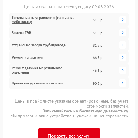
Цены актуальны на текущую дату 09.08.2026
Замена платы управления (мат.платы,
515 р
мейн платы)
Замена ТЭН
515 р
Устранение засора трубопровода
815 р
Ремонт испарителя
665 р
Ремонт датчика морозильного
465 р
отделения
Прочистка дренажной системы
905 р
Цены в прайс-листе указаны ориентировочные, без учета
стоимости запчастей.
Записывайтесь на бесплатную диагностику.
Мы проверим ваше устройство и укажем на неисправность.
Показать все услуги