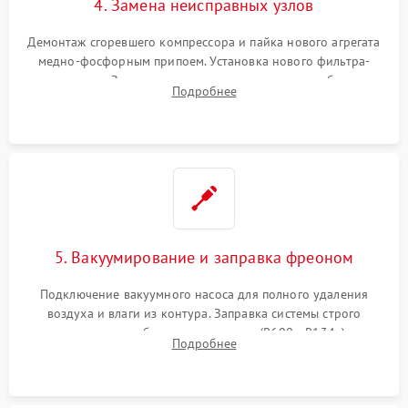
4. Замена неисправных узлов
Демонтаж сгоревшего компрессора и пайка нового агрегата
медно-фосфорным припоем. Установка нового фильтра-
осушителя. Замена изношенных вентиляторов обдува,
Подробнее
сломанных заслонок или поврежденных дверных петель.
5. Вакуумирование и заправка фреоном
Подключение вакуумного насоса для полного удаления
воздуха и влаги из контура. Заправка системы строго
дозированным объемом хладагента (R600a, R134a) по
Подробнее
электронным весам. Контроль рабочего давления в системе.