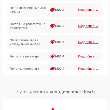
Не морозит морозильная
Дренаж
1800 ₽
Подробнее →
камера
Оттайка
Постоянно работает и не
1500 ₽
Подробнее →
отключается
Программное обеспечение
Образование льда в
1500 ₽
Подробнее →
холодильной камере
Не горит свет внутри
1400 ₽
Подробнее →
Поломка термостата
1800 ₽
Подробнее →
Не работает вентилятор
1800 ₽
Подробнее →
Этапы ремонта холодильника Bosch
Поломка системы No Frost
2600 ₽
Подробнее →
Образование конденсата
1800 ₽
Подробнее →
на стенках