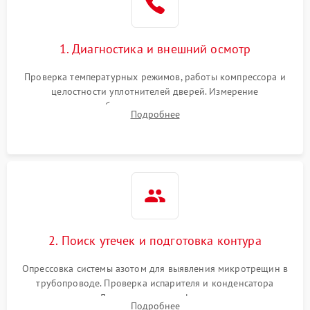
Сбой в работе инвертора
2100 ₽
Подробнее →
1. Диагностика и внешний осмотр
Запах горелого при
2000 ₽
Подробнее →
Проверка температурных режимов, работы компрессора и
работе
целостности уплотнителей дверей. Измерение
сопротивления обмоток мотора, проверка термостата и
Не включается
Подробнее
1000 ₽
Подробнее →
считывание кодов ошибок с электронного дисплея.
холодильник
Проблемы с системой
автоматической
1800 ₽
Подробнее →
разморозки
2. Поиск утечек и подготовка контура
Опрессовка системы азотом для выявления микротрещин в
трубопроводе. Проверка испарителя и конденсатора
течеискателем. Демонтаж старого фильтра-осушителя и
Подробнее