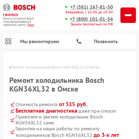
+7 (381) 267-81-50
Ежедневно, с 10:00 до 20:00
FIX-BOSCH
+7 (800) 101-01-54
Ремонт устройств Bosch
Специализированный
Звонок бесплатный по РФ
cервисный центр г.
Омск
Мы ремонтируем
Позвонить
Омске
Ремонт холодильника Bosch KGN36XL32 в Омске
Ремонт холодильника Bosch
KGN36XL32 в Омске
от 515 руб.
Стоимость ремонта
Бесплатная диагностика
даже при отказе
Привезем и увезем холодильник Bosch
KGN36XL32 сами
Ремонт стиральных машин Bosch
Ремонт варочных панелей Bosch
Ремонт морозильных камер Bosch
Ремонт посудомоечных машин Bosch
Ремонт водонагревателей Bosch
Ремонт микроволновых печей Bosch
Ремонт сушильных автоматов Bosch
Ремонт сушильных машин Bosch
Гарантия на наши работы по ремонту
до 3-х лет
холодильников Bosch KGN36XL32