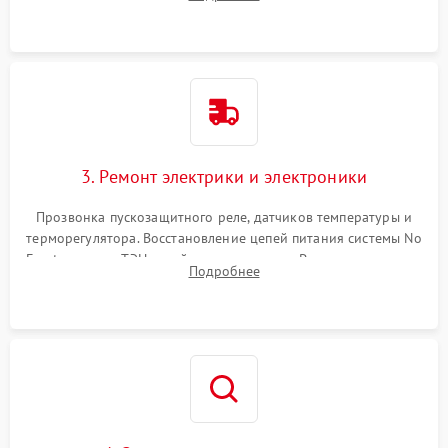
продувка капиллярной трубки для устранения засоров.
3. Ремонт электрики и электроники
Прозвонка пускозащитного реле, датчиков температуры и
терморегулятора. Восстановление цепей питания системы No
Frost, включая ТЭН оттайки и вентилятор. Ремонт или замена
Подробнее
платы управления при сбоях алгоритмов.