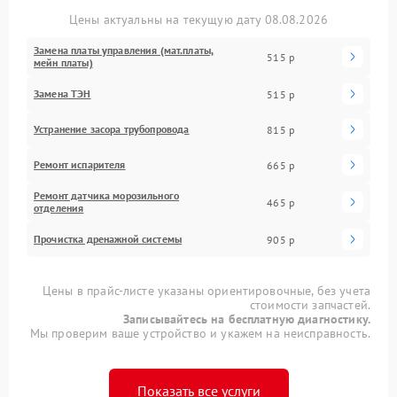
Цены актуальны на текущую дату 08.08.2026
Замена платы управления (мат.платы,
515 р
мейн платы)
Замена ТЭН
515 р
Устранение засора трубопровода
815 р
Ремонт испарителя
665 р
Ремонт датчика морозильного
465 р
отделения
Прочистка дренажной системы
905 р
Цены в прайс-листе указаны ориентировочные, без учета
стоимости запчастей.
Записывайтесь на бесплатную диагностику.
Мы проверим ваше устройство и укажем на неисправность.
Показать все услуги