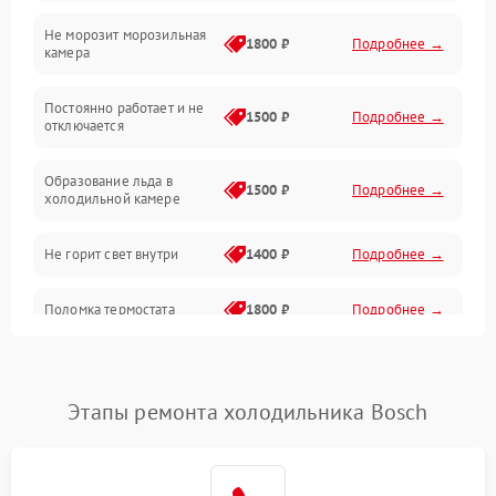
Не морозит морозильная
Дренаж
1800 ₽
Подробнее →
камера
Оттайка
Постоянно работает и не
1500 ₽
Подробнее →
отключается
Программное обеспечение
Образование льда в
1500 ₽
Подробнее →
холодильной камере
Не горит свет внутри
1400 ₽
Подробнее →
Поломка термостата
1800 ₽
Подробнее →
Не работает вентилятор
1800 ₽
Подробнее →
Этапы ремонта холодильника Bosch
Поломка системы No Frost
2600 ₽
Подробнее →
Образование конденсата
1800 ₽
Подробнее →
на стенках