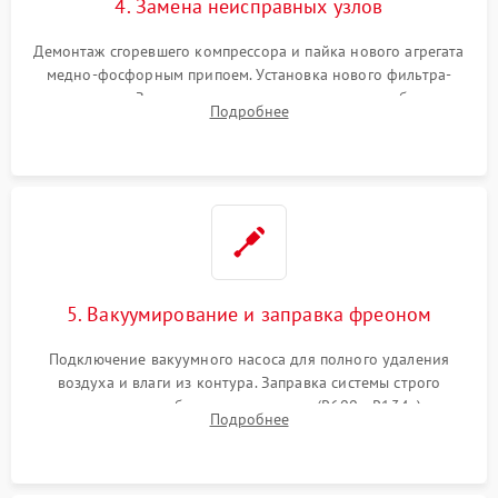
4. Замена неисправных узлов
Демонтаж сгоревшего компрессора и пайка нового агрегата
медно-фосфорным припоем. Установка нового фильтра-
осушителя. Замена изношенных вентиляторов обдува,
Подробнее
сломанных заслонок или поврежденных дверных петель.
5. Вакуумирование и заправка фреоном
Подключение вакуумного насоса для полного удаления
воздуха и влаги из контура. Заправка системы строго
дозированным объемом хладагента (R600a, R134a) по
Подробнее
электронным весам. Контроль рабочего давления в системе.