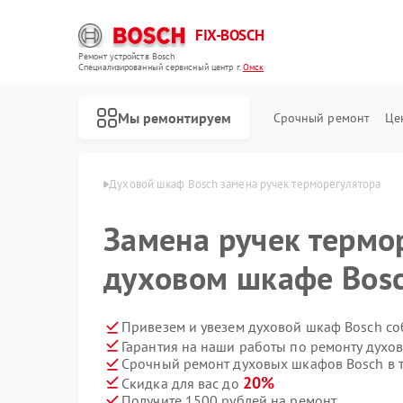
FIX-BOSCH
Ремонт устройств Bosch
Специализированный cервисный центр г.
Омск
Мы ремонтируем
Срочный ремонт
Це
афов Bosch в Омске
Духовой шкаф Bosch замена ручек терморегулятора
Замена ручек термо
духовом шкафе Bosc
Привезем и увезем духовой шкаф Bosch со
Гарантия на наши работы по ремонту дух
Срочный ремонт духовых шкафов Bosch в т
20%
Скидка для вас до
Получите 1500 рублей на ремонт
Ремонт стиральных машин Bosch
Ремонт посудомоечных машин Bosch
Ремонт водонагревателей Bosch
Ремонт варочных панелей Bosch
Ремонт микроволновых печей Bosch
Ремонт парогенераторов Bosch
Ремонт сушильных автоматов Bosch
Ремонт морозильных камер Bosch
Ремонт сушильных машин Bosch