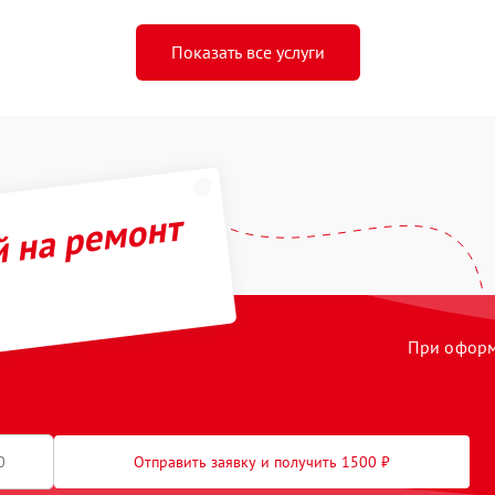
Показать все услуги
й на ремонт
При оформл
Отправить заявку и получить 1500 ₽