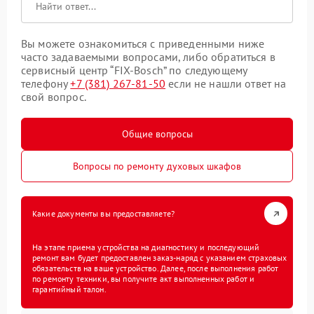
Вы можете ознакомиться с приведенными ниже
часто задаваемыми вопросами, либо обратиться в
сервисный центр “FIX-Bosch” по следующему
телефону
+7 (381) 267-81-50
если не нашли ответ на
свой вопрос.
Общие вопросы
Вопросы по ремонту духовых шкафов
Какие документы вы предоставляете?
На этапе приема устройства на диагностику и последующий
ремонт вам будет предоставлен заказ-наряд с указанием страховых
обязательств на ваше устройство. Далее, после выполнения работ
по ремонту техники, вы получите акт выполненных работ и
гарантийный талон.