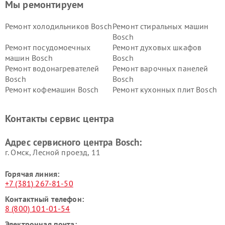
Мы ремонтируем
Ремонт холодильников Bosch
Ремонт стиральных машин
Bosch
Ремонт посудомоечных
Ремонт духовых шкафов
машин Bosch
Bosch
Ремонт водонагревателей
Ремонт варочных панелей
Bosch
Bosch
Ремонт кофемашин Bosch
Ремонт кухонных плит Bosch
Ремонт микроволновых
Ремонт парогенераторов
печей Bosch
Bosch
Контакты сервис центра
Ремонт сушильных автоматов
Ремонт морозильных камер
Bosch
Bosch
Адрес сервисного центра Bosch:
г. Омск, ​Лесной проезд, 11
Горячая линия:
+7 (381) 267-81-50
Контактный телефон:
8 (800) 101-01-54
Электронная почта: