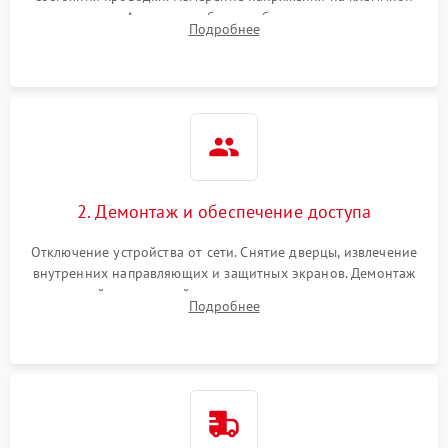
колодке. Анализ жалоб на проблемы с нагревом,
Подробнее
конвекцией, панелью управления или блокировкой дверцы.
2. Демонтаж и обеспечение доступа
Отключение устройства от сети. Снятие дверцы, извлечение
внутренних направляющих и защитных экранов. Демонтаж
задней или верхней панели для прямого доступа к
Подробнее
нагревательным элементам, плате и вентиляторам.