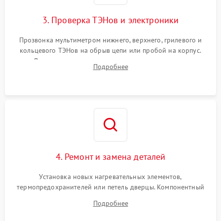
3. Проверка ТЭНов и электроники
Прозвонка мультиметром нижнего, верхнего, грилевого и
кольцевого ТЭНов на обрыв цепи или пробой на корпус.
Диагностика термостата, датчиков температуры,
Подробнее
переключателя режимов и мотора конвекции.
4. Ремонт и замена деталей
Установка новых нагревательных элементов,
термопредохранителей или петель дверцы. Компонентный
ремонт электронного модуля управления, замена
Подробнее
выгоревших реле, восстановление контактов и замена
уплотнителя.