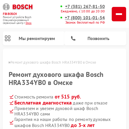
+7 (381) 267-81-50
Ежедневно, с 10:00 до 20:00
FIX-BOSCH
+7 (800) 101-01-54
Ремонт устройств Bosch
Специализированный
Звонок бесплатный по РФ
cервисный центр г.
Омск
Мы ремонтируем
Позвонить
Омске
Ремонт духового шкафа Bosch HRA334YB0 в Омске
Ремонт духового шкафа Bosch
HRA334YB0 в Омске
от 515 руб.
Стоимость ремонта
Бесплатная диагностика
даже при отказе
Привезем и увезем духовой шкаф Bosch
HRA334YB0 сами
Ремонт посудомоечных машин Bosch
Ремонт варочных панелей Bosch
Ремонт морозильных камер Bosch
Ремонт стиральных машин Bosch
Ремонт водонагревателей Bosch
Ремонт микроволновых печей Bosch
Ремонт сушильных автоматов Bosch
Ремонт сушильных машин Bosch
Гарантия на наши работы по ремонту духовых
до 3-х лет
шкафов Bosch HRA334YB0